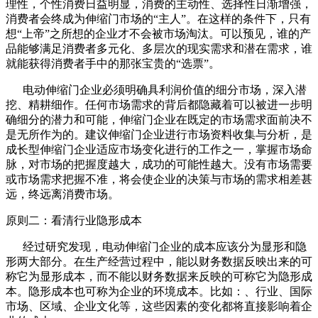
理性，个性消费日益明显，消费的主动性、选择性日渐增强，
消费者会终成为伸缩门市场的“主人”。在这样的条件下，只有
想“上帝”之所想的企业才不会被市场淘汰。可以预见，谁的产
品能够满足消费者多元化、多层次的现实需求和潜在需求，谁
就能获得消费者手中的那张宝贵的“选票”。
电动伸缩门企业必须明确具利润价值的细分市场，深入潜
挖、精耕细作。任何市场需求的背后都隐藏着可以被进一步明
确细分的潜力和可能，伸缩门企业在既定的市场需求面前决不
是无所作为的。建议伸缩门企业进行市场资料收集与分析，是
成长型伸缩门企业适应市场变化进行的工作之一，掌握市场命
脉，对市场的把握度越大，成功的可能性越大。没有市场需要
或市场需求把握不准，将会使企业的决策与市场的需求相差甚
远，终远离消费市场。
原则二：看清行业隐形成本
经过研究发现，电动伸缩门企业的成本应该分为显形和隐
形两大部分。在生产经营过程中，能以财务数据反映出来的可
称它为显形成本，而不能以财务数据来反映的可称它为隐形成
本。隐形成本也可称为企业的环境成本。比如：、行业、国际
市场、区域、企业文化等，这些因素的变化都将直接影响着企