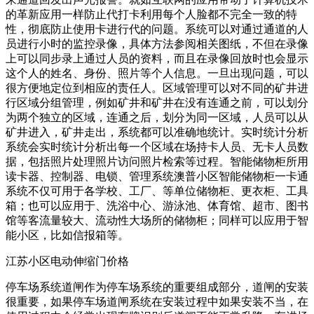
的革新应用一样防止代打卡利用每个人脸都不完全一致的特
性，彻底防止使用卡进行代的问题。系统可以对通过通道的人
员进行小时的监控录像，具体方法参阅相关图纸，不但在录像
上可以同步录上通过人员的资料，而且在录像回放时也会显示
这个人的姓名、身份、照片等个人信息。一旦出现问题，可以
很方便地定位到相应的责任人。区域管理可以对不同的矿井进
行区域分组管理，例如矿井和矿井在没有连通之前，可以划分
为两个独立的区域，连通之后，划分为同一区域，人员可以从
矿井进入，矿井走出，系统都可以准确地统计。实时统计分析
系统会实时统计分析出每一个区域在场持卡人员、无卡人员数
据，包括照片处理照片访问照片检索等过程。智能储物柜所用
读卡器、控制器、电锁、管理系统澳普小区智能储物柜一卡通
系统不仅可用于各学校、工厂、等单位储物柜、更衣柜、工具
箱；也可以应用于、洗浴中心、游泳池、体育馆、超市、图书
馆等客流量较大、流动性大场所的储物柜；同样可以应用于智
能小区，比如信报箱等。
江苏小区电动伸缩门价格
停车场系统道闸作为停车场系统的重要组成部分，道闸的安装
很重要，如果停车场道闸系统在安装过程中如果安装不当，在