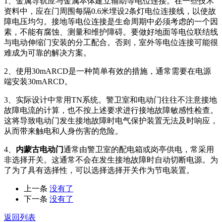
1、金属导轨应与金属本体建立辅助等电位连接。在一些技术
资料中，应在门周围每隔0.6米埋设2条灯电位连接线，以使故
障电压均匀。接地等电位连接是生命周期中必须考虑的一个因
素，不能有腐蚀、测量和维护障碍。要做好地面等电位联结线
与电动伸缩门安装的分工配合。否则，室外等电位连接可能很
难成为可靠的解决方案。
2、使用30mARCD是一种简单有效的措施，通常需要在电源
端安装30mARCD。
3、实际设计中常用TN系统。警卫室和电动门往往不注意接地
故障电流的计算，也不按上述要求进行接地故障敏感性检查。
这将导致电动门发生接地故障时电气保护装置无法及时响应，
从而带来触电和人身伤害的危险。
4、
内蒙古电动门
通常由警卫室的配电箱或岗亭供电，常采用
非选择开关。这通常不会在发生接地故障时自动切断电源。为
了为了具有选择性，可以选择选择开关作为节电装置。
上一条
没有了
下一条
没有了
返回列表