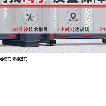
 卷帘门 肯德基门