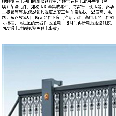
即触摸,在电动门的维修过程中,也经常在通电后用手摸（鼻
嗅）某些元件。如稳压IC等集成器件、防雷管、变压器、驱动
二极管等等,以便感觉其温度是否正常,如发热快、温度高、电
路无短路故障则可断定器件不良（注意：对于高电压的元件如
可控硅、高压区的元器件,应通电一段时间再断电后迅速触摸,
切勿通电时触摸,避免触电事故）。