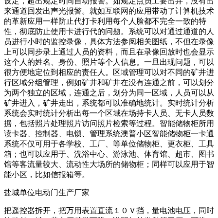
设定，超出规定时间自动报警。如规定点员工要出井，没有出
来通道回发出声光报警。就如互联网的应用带动了计算机技术
的革新应用一样防止代打卡利用每个人脸都不完全一致的特
性，彻底防止使用卡进行代的问题。系统可以对通过通道的人
员进行小时的监控录像，具体方法参阅相关图纸，不但在录像
上可以同步录上通过人员的资料，而且在录像回放时也会显示
这个人的姓名、身份、照片等个人信息。一旦出现问题，可以
很方便地定位到相应的责任人。区域管理可以对不同的矿井进
行区域分组管理，例如矿井和矿井在没有连通之前，可以划分
为两个独立的区域，连通之后，划分为同一区域，人员可以从
矿井进入，矿井走出，系统都可以准确地统计。实时统计分析
系统会实时统计分析出每一个区域在场持卡人员、无卡人员数
据，包括照片处理照片访问照片检索等过程。智能储物柜所用
读卡器、控制器、电锁、管理系统澳普小区智能储物柜一卡通
系统不仅可用于各学校、工厂、等单位储物柜、更衣柜、工具
箱；也可以应用于、洗浴中心、游泳池、体育馆、超市、图书
馆等客流量较大、流动性大场所的储物柜；同样可以应用于智
能小区，比如信报箱等。
盐城单位电动门生产厂家
把遥控器拆开，把万用表置直流１０Ｖ挡，量电池电压，同时