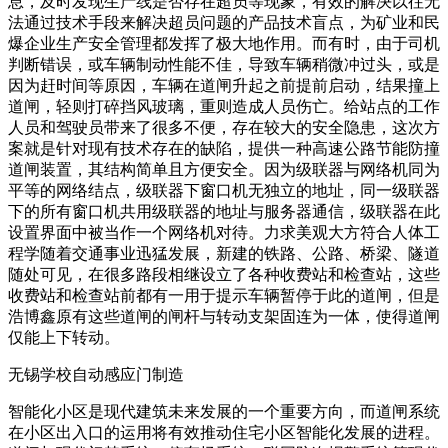
息，及时发现生产线是否存在超员等现象，有效的解决以往无
法通过技术手段来解决超员问题的产品技术盲点，为矿业和民
爆企业生产安全管理都发挥了极大地作用。而有时，由于司机
判断错误，或车辆制动性能不佳，导致车辆稍微冲过头，或是
因为赶时间等原因，车辆在道闸升起之前提前启动，结果撞上
道闸，轻则打碎挡风玻璃，重则造成人员伤亡。给站点的工作
人员和驾驶员带来了很多不便，存在较大的安全隐患，这次方
案就是针对现有技术存在的缺陷，提供一种高速公路节能防撞
道闸装置，其结构简单且方便安全。因为级联器与网络机同为
平等的网络结点，级联器下窗口机无独立的地址，同一级联器
下的所有窗口机共用级联器的地址与服务器通信，级联器在此
设置界面中被当作一个网络机对待。力求美观大方符合人体工
程学随着交通事业迅猛发展，新建的铁路、公路、桥梁、隧道
随处可见，在很多路段相继设立了各种收费站和检查站，这些
收费站和检查站前都有一用于提示车辆暂停于此的道闸，但是
浩博鑫原有这些道闸的闸杆与转动支架固连为一体，使得道闸
仅能上下转动。
无锡学校自动感应门制造
智能化小区是现代建筑未来发展的一个重要方向，而道闸系统
在小区出入口的运用将有效推动住宅小区智能化发展的进程。