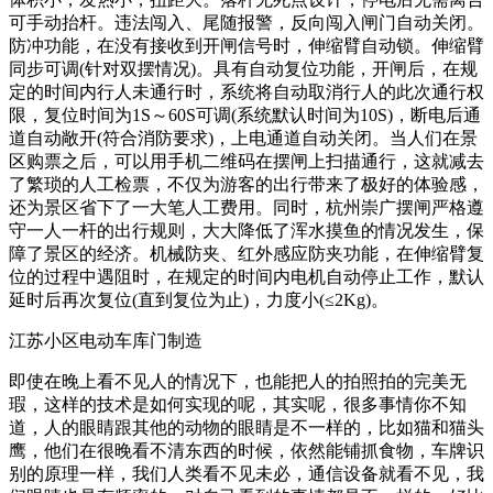
可手动抬杆。违法闯入、尾随报警，反向闯入闸门自动关闭。
防冲功能，在没有接收到开闸信号时，伸缩臂自动锁。伸缩臂
同步可调(针对双摆情况)。具有自动复位功能，开闸后，在规
定的时间内行人未通行时，系统将自动取消行人的此次通行权
限，复位时间为1S～60S可调(系统默认时间为10S)，断电后通
道自动敞开(符合消防要求)，上电通道自动关闭。当人们在景
区购票之后，可以用手机二维码在摆闸上扫描通行，这就减去
了繁琐的人工检票，不仅为游客的出行带来了极好的体验感，
还为景区省下了一大笔人工费用。同时，杭州崇广摆闸严格遵
守一人一杆的出行规则，大大降低了浑水摸鱼的情况发生，保
障了景区的经济。机械防夹、红外感应防夹功能，在伸缩臂复
位的过程中遇阻时，在规定的时间内电机自动停止工作，默认
延时后再次复位(直到复位为止)，力度小(≤2Kg)。
江苏小区电动车库门制造
即使在晚上看不见人的情况下，也能把人的拍照拍的完美无
瑕，这样的技术是如何实现的呢，其实呢，很多事情你不知
道，人的眼睛跟其他的动物的眼睛是不一样的，比如猫和猫头
鹰，他们在很晚看不清东西的时候，依然能铺抓食物，车牌识
别的原理一样，我们人类看不见未必，通信设备就看不见，我