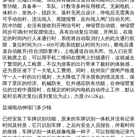
警功能。具备单一、车队、计数等多种应用模式。无刷电机，
体积小，发热小，扭距大。落杆无死点设计，停电后无需离合
可手动抬杆。违法闯入、尾随报警，反向闯入闸门自动关闭。
防冲功能，在没有接收到开闸信号时，伸缩臂自动锁。伸缩臂
同步可调(针对双摆情况)。具有自动复位功能，开闸后，在规
定的时间内行人未通行时，系统将自动取消行人的此次通行权
限，复位时间为1S～60S可调(系统默认时间为10S)，断电后通
道自动敞开(符合消防要求)，上电通道自动关闭。当人们在景
区购票之后，可以用手机二维码在摆闸上扫描通行，这就减去
了繁琐的人工检票，不仅为游客的出行带来了极好的体验感，
还为景区省下了一大笔人工费用。同时，杭州崇广摆闸严格遵
守一人一杆的出行规则，大大降低了浑水摸鱼的情况发生，保
障了景区的经济。机械防夹、红外感应防夹功能，在伸缩臂复
位的过程中遇阻时，在规定的时间内电机自动停止工作，默认
延时后再次复位(直到复位为止)，力度小(≤2Kg)。
盐城电动伸缩门多少钱
已经安装了车牌识别功能，原来的车牌识别一体机并没有记录
时间及特质，它只识别车牌，之后向安全人员报告，伴着时间
的推移，车牌识别一体机就像电脑一样子，可以智能地记录汽