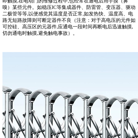
即触摸,在电动门的维修过程中,也经常在通电后用手摸（鼻
嗅）某些元件。如稳压IC等集成器件、防雷管、变压器、驱动
二极管等等,以便感觉其温度是否正常,如发热快、温度高、电
路无短路故障则可断定器件不良（注意：对于高电压的元件如
可控硅、高压区的元器件,应通电一段时间再断电后迅速触摸,
切勿通电时触摸,避免触电事故）。