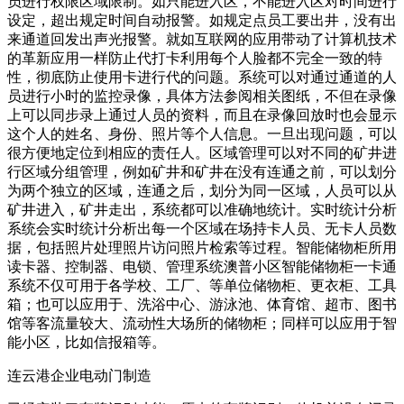
员进行权限区域限制。如只能进入区，不能进入区对时间进行
设定，超出规定时间自动报警。如规定点员工要出井，没有出
来通道回发出声光报警。就如互联网的应用带动了计算机技术
的革新应用一样防止代打卡利用每个人脸都不完全一致的特
性，彻底防止使用卡进行代的问题。系统可以对通过通道的人
员进行小时的监控录像，具体方法参阅相关图纸，不但在录像
上可以同步录上通过人员的资料，而且在录像回放时也会显示
这个人的姓名、身份、照片等个人信息。一旦出现问题，可以
很方便地定位到相应的责任人。区域管理可以对不同的矿井进
行区域分组管理，例如矿井和矿井在没有连通之前，可以划分
为两个独立的区域，连通之后，划分为同一区域，人员可以从
矿井进入，矿井走出，系统都可以准确地统计。实时统计分析
系统会实时统计分析出每一个区域在场持卡人员、无卡人员数
据，包括照片处理照片访问照片检索等过程。智能储物柜所用
读卡器、控制器、电锁、管理系统澳普小区智能储物柜一卡通
系统不仅可用于各学校、工厂、等单位储物柜、更衣柜、工具
箱；也可以应用于、洗浴中心、游泳池、体育馆、超市、图书
馆等客流量较大、流动性大场所的储物柜；同样可以应用于智
能小区，比如信报箱等。
连云港企业电动门制造