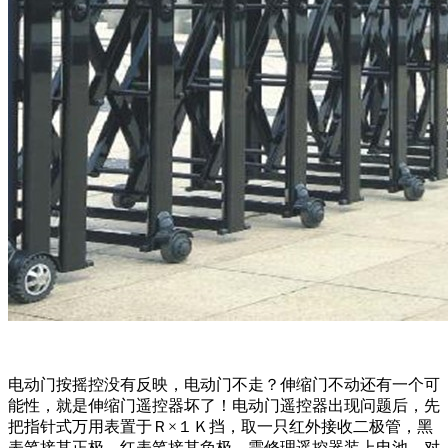
电动门按摇控没有反映，电动门不走？伸缩门不动还有一个可
能性，就是伸缩门遥控器坏了！电动门遥控器出现问题后，先
把指针式万用表置于Ｒ×１Ｋ挡，取一只红外接收二极管，黑
表笔接其正极，红表笔接其负极，需修理遥控器装上电池，对