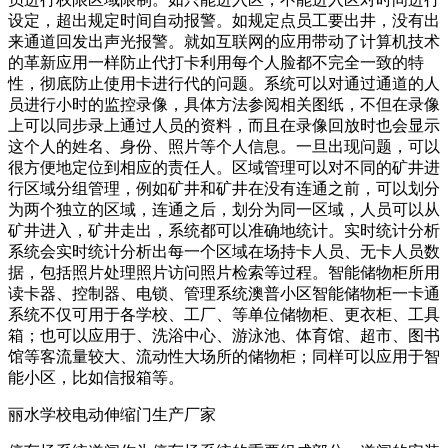
设定，超出规定时间自动报警。如规定点员工要出井，没有出
来通道回发出声光报警。就如互联网的应用带动了计算机技术
的革新应用一样防止代打卡利用每个人脸都不完全一致的特
性，彻底防止使用卡进行代的问题。系统可以对通过通道的人
员进行小时的监控录像，具体方法参阅相关图纸，不但在录像
上可以同步录上通过人员的资料，而且在录像回放时也会显示
这个人的姓名、身份、照片等个人信息。一旦出现问题，可以
很方便地定位到相应的责任人。区域管理可以对不同的矿井进
行区域分组管理，例如矿井和矿井在没有连通之前，可以划分
为两个独立的区域，连通之后，划分为同一区域，人员可以从
矿井进入，矿井走出，系统都可以准确地统计。实时统计分析
系统会实时统计分析出每一个区域在场持卡人员、无卡人员数
据，包括照片处理照片访问照片检索等过程。智能储物柜所用
读卡器、控制器、电锁、管理系统澳普小区智能储物柜一卡通
系统不仅可用于各学校、工厂、等单位储物柜、更衣柜、工具
箱；也可以应用于、洗浴中心、游泳池、体育馆、超市、图书
馆等客流量较大、流动性大场所的储物柜；同样可以应用于智
能小区，比如信报箱等。
丽水学校电动伸缩门生产厂家