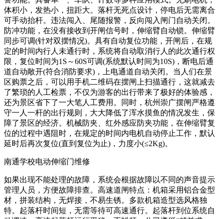
体积小，发热小，扭距大。落杆无死点设计，停电后无需离合
可手动抬杆。违法闯入、尾随报警，反向闯入闸门自动关闭。
防冲功能，在没有接收到开闸信号时，伸缩臂自动锁。伸缩臂
同步可调(针对双摆情况)。具有自动复位功能，开闸后，在规
定的时间内行人未通行时，系统将自动取消行人的此次通行权
限，复位时间为1S～60S可调(系统默认时间为10S)，断电后通
道自动敞开(符合消防要求)，上电通道自动关闭。当人们在景
区购票之后，可以用手机二维码在摆闸上扫描通行，这就减去
了繁琐的人工检票，不仅为游客的出行带来了极好的体验感，
还为景区省下了一大笔人工费用。同时，杭州崇广摆闸严格遵
守一人一杆的出行规则，大大降低了浑水摸鱼的情况发生，保
障了景区的经济。机械防夹、红外感应防夹功能，在伸缩臂复
位的过程中遇阻时，在规定的时间内电机自动停止工作，默认
延时后再次复位(直到复位为止)，力度小(≤2Kg)。
南通学校电动伸缩门维修
如果出现不能处理的故障，系统会根据故障以不同的声音提示
管理人员，方便故障排查。高速道闸特点：机箱采用铝合金型
材，拼装结构，无焊接，不易生锈。多款机箱造型选风格独
特。起落杆时间短，无需等待可高速通行。起落杆到位系统自