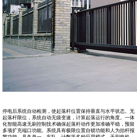
停电后系统自动检测，使起落杆位置保持垂直与水平状态。无
起落杆限位，系统自动无级变速，计算起落运行的角度。一体
化智能高速无刷控制技术确保起落杆动作更加准确平稳，预留
多项扩充端口功能。系统具有极限位置自锁功能和人为抬杆报
警功能。具备单一、车队、计数等多种应用模式。无刷电机，