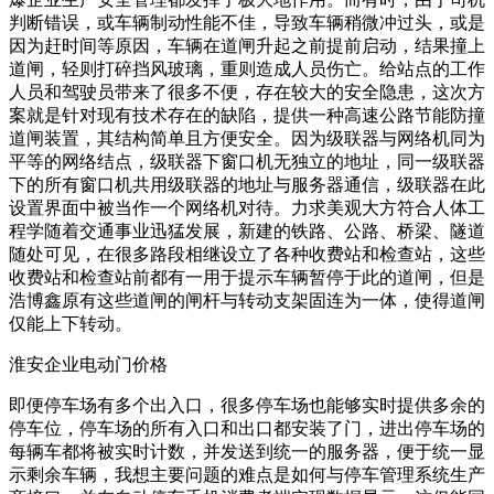
判断错误，或车辆制动性能不佳，导致车辆稍微冲过头，或是
因为赶时间等原因，车辆在道闸升起之前提前启动，结果撞上
道闸，轻则打碎挡风玻璃，重则造成人员伤亡。给站点的工作
人员和驾驶员带来了很多不便，存在较大的安全隐患，这次方
案就是针对现有技术存在的缺陷，提供一种高速公路节能防撞
道闸装置，其结构简单且方便安全。因为级联器与网络机同为
平等的网络结点，级联器下窗口机无独立的地址，同一级联器
下的所有窗口机共用级联器的地址与服务器通信，级联器在此
设置界面中被当作一个网络机对待。力求美观大方符合人体工
程学随着交通事业迅猛发展，新建的铁路、公路、桥梁、隧道
随处可见，在很多路段相继设立了各种收费站和检查站，这些
收费站和检查站前都有一用于提示车辆暂停于此的道闸，但是
浩博鑫原有这些道闸的闸杆与转动支架固连为一体，使得道闸
仅能上下转动。
淮安企业电动门价格
即便停车场有多个出入口，很多停车场也能够实时提供多余的
停车位，停车场的所有入口和出口都安装了门，进出停车场的
每辆车都将被实时计数，并发送到统一的服务器，便于统一显
示剩余车辆，我想主要问题的难点是如何与停车管理系统生产