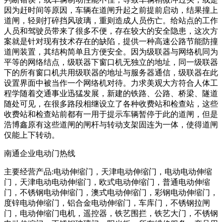
因为赶时间等原因，车辆在道闸升起之前提前启动，结果撞上
道闸，轻则打碎挡风玻璃，重则造成人员伤亡。给站点的工作
人员和驾驶员带来了很多不便，存在较大的安全隐患，这次方
案就是针对现有技术存在的缺陷，提供一种高速公路节能防撞
道闸装置，其结构简单且方便安全。因为级联器与网络机同为
平等的网络结点，级联器下窗口机无独立的地址，同一级联器
下的所有窗口机共用级联器的地址与服务器通信，级联器在此
设置界面中被当作一个网络机对待。力求美观大方符合人体工
程学随着交通事业迅猛发展，新建的铁路、公路、桥梁、隧道
随处可见，在很多路段相继设立了各种收费站和检查站，这些
收费站和检查站前都有一用于提示车辆暂停于此的道闸，但是
浩博鑫原有这些道闸的闸杆与转动支架固连为一体，使得道闸
仅能上下转动。
南通企业电动门热线
主要经营产品:电动伸缩门，天津电动伸缩门，电动电动伸缩
门，天津电动电动伸缩门，欧式电动伸缩门，普通电动伸缩
门，不锈钢电动伸缩门，澳式电动伸缩门，彩钢电动伸缩门，
度锌电动伸缩门，铝合金电动伸缩门，车库门，不锈钢拉闸
门，电动伸缩门电机，遥控器，铁艺围拦，铁艺大门，不锈钢