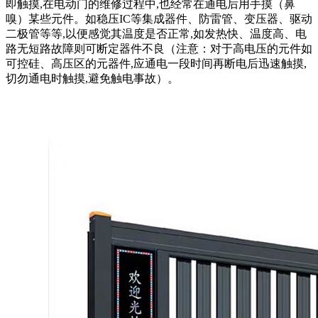
即触摸,在电动门的维修过程中,也经常在通电后用手摸（鼻
嗅）某些元件。如稳压IC等集成器件、防雷管、变压器、驱动
二极管等等,以便感觉其温度是否正常,如发热快、温度高、电
路无短路故障则可断定器件不良（注意：对于高电压的元件如
可控硅、高压区的元器件,应通电一段时间再断电后迅速触摸,
切勿通电时触摸,避免触电事故）。