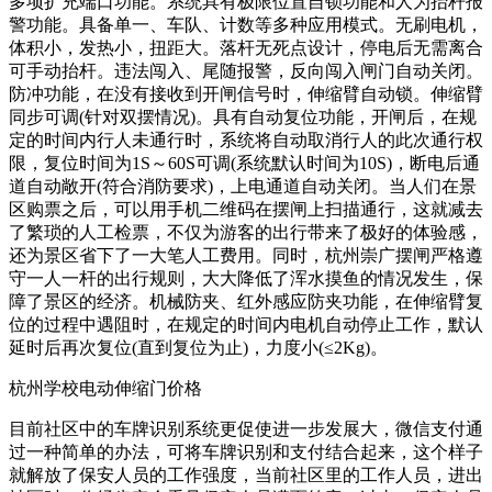
多项扩充端口功能。系统具有极限位置自锁功能和人为抬杆报
警功能。具备单一、车队、计数等多种应用模式。无刷电机，
体积小，发热小，扭距大。落杆无死点设计，停电后无需离合
可手动抬杆。违法闯入、尾随报警，反向闯入闸门自动关闭。
防冲功能，在没有接收到开闸信号时，伸缩臂自动锁。伸缩臂
同步可调(针对双摆情况)。具有自动复位功能，开闸后，在规
定的时间内行人未通行时，系统将自动取消行人的此次通行权
限，复位时间为1S～60S可调(系统默认时间为10S)，断电后通
道自动敞开(符合消防要求)，上电通道自动关闭。当人们在景
区购票之后，可以用手机二维码在摆闸上扫描通行，这就减去
了繁琐的人工检票，不仅为游客的出行带来了极好的体验感，
还为景区省下了一大笔人工费用。同时，杭州崇广摆闸严格遵
守一人一杆的出行规则，大大降低了浑水摸鱼的情况发生，保
障了景区的经济。机械防夹、红外感应防夹功能，在伸缩臂复
位的过程中遇阻时，在规定的时间内电机自动停止工作，默认
延时后再次复位(直到复位为止)，力度小(≤2Kg)。
杭州学校电动伸缩门价格
目前社区中的车牌识别系统更促使进一步发展大，微信支付通
过一种简单的办法，可将车牌识别和支付结合起来，这个样子
就解放了保安人员的工作强度，当前社区里的工作人员，进出