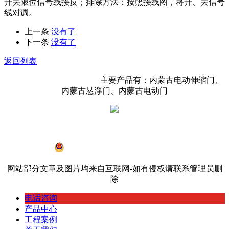
开关限位信号线接反；排除方法：按照接线图，将开、关信号
线对调。
上一条
没有了
下一条
没有了
返回列表
内蒙古鸿宇门业有限公司
主要产品有：内蒙古电动伸缩门、
内蒙古悬浮门、内蒙古电动门
蒙ICP备19002968号-2
蒙公网安备 15010402000534号
网站部分文章及图片均来自互联网-如有侵权请联系管理员删
除
电话咨询
产品中心
工程案例