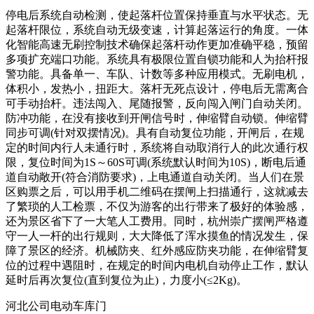
停电后系统自动检测，使起落杆位置保持垂直与水平状态。无
起落杆限位，系统自动无级变速，计算起落运行的角度。一体
化智能高速无刷控制技术确保起落杆动作更加准确平稳，预留
多项扩充端口功能。系统具有极限位置自锁功能和人为抬杆报
警功能。具备单一、车队、计数等多种应用模式。无刷电机，
体积小，发热小，扭距大。落杆无死点设计，停电后无需离合
可手动抬杆。违法闯入、尾随报警，反向闯入闸门自动关闭。
防冲功能，在没有接收到开闸信号时，伸缩臂自动锁。伸缩臂
同步可调(针对双摆情况)。具有自动复位功能，开闸后，在规
定的时间内行人未通行时，系统将自动取消行人的此次通行权
限，复位时间为1S～60S可调(系统默认时间为10S)，断电后通
道自动敞开(符合消防要求)，上电通道自动关闭。当人们在景
区购票之后，可以用手机二维码在摆闸上扫描通行，这就减去
了繁琐的人工检票，不仅为游客的出行带来了极好的体验感，
还为景区省下了一大笔人工费用。同时，杭州崇广摆闸严格遵
守一人一杆的出行规则，大大降低了浑水摸鱼的情况发生，保
障了景区的经济。机械防夹、红外感应防夹功能，在伸缩臂复
位的过程中遇阻时，在规定的时间内电机自动停止工作，默认
延时后再次复位(直到复位为止)，力度小(≤2Kg)。
河北公司电动车库门