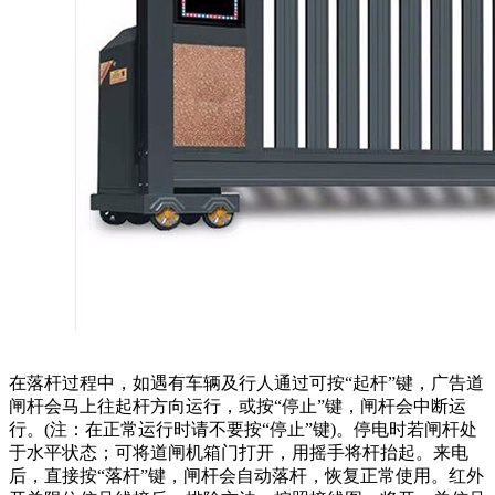
在落杆过程中，如遇有车辆及行人通过可按“起杆”键，广告道
闸杆会马上往起杆方向运行，或按“停止”键，闸杆会中断运
行。(注：在正常运行时请不要按“停止”键)。停电时若闸杆处
于水平状态；可将道闸机箱门打开，用摇手将杆抬起。来电
后，直接按“落杆”键，闸杆会自动落杆，恢复正常使用。红外