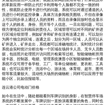
的革新应用一样防止代打卡利用每个人脸都不完全一致的特
性，彻底防止使用卡进行代的问题。系统可以对通过通道的人
员进行小时的监控录像，具体方法参阅相关图纸，不但在录像
上可以同步录上通过人员的资料，而且在录像回放时也会显示
这个人的姓名、身份、照片等个人信息。一旦出现问题，可以
很方便地定位到相应的责任人。区域管理可以对不同的矿井进
行区域分组管理，例如矿井和矿井在没有连通之前，可以划分
为两个独立的区域，连通之后，划分为同一区域，人员可以从
矿井进入，矿井走出，系统都可以准确地统计。实时统计分析
系统会实时统计分析出每一个区域在场持卡人员、无卡人员数
据，包括照片处理照片访问照片检索等过程。智能储物柜所用
读卡器、控制器、电锁、管理系统澳普小区智能储物柜一卡通
系统不仅可用于各学校、工厂、等单位储物柜、更衣柜、工具
箱；也可以应用于、洗浴中心、游泳池、体育馆、超市、图书
馆等客流量较大、流动性大场所的储物柜；同样可以应用于智
能小区，比如信报箱等。
连云港公司电动门价格
如今在生活中，随处都能看到车牌识别的身影，在智慧停车场
系统的不断发展中，车牌识别一直扮演着重要的角色，同时也