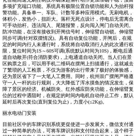
多项扩充端口功能。系统具有极限位置自锁功能和人为抬杆报
警功能。具备单一、车队、计数等多种应用模式。无刷电机，
体积小，发热小，扭距大。落杆无死点设计，停电后无需离合
可手动抬杆。违法闯入、尾随报警，反向闯入闸门自动关闭。
防冲功能，在没有接收到开闸信号时，伸缩臂自动锁。伸缩臂
同步可调(针对双摆情况)。具有自动复位功能，开闸后，在规
定的时间内行人未通行时，系统将自动取消行人的此次通行权
限，复位时间为1S～60S可调(系统默认时间为10S)，断电后通
道自动敞开(符合消防要求)，上电通道自动关闭。当人们在景
区购票之后，可以用手机二维码在摆闸上扫描通行，这就减去
了繁琐的人工检票，不仅为游客的出行带来了极好的体验感，
还为景区省下了一大笔人工费用。同时，杭州崇广摆闸严格遵
守一人一杆的出行规则，大大降低了浑水摸鱼的情况发生，保
障了景区的经济。机械防夹、红外感应防夹功能，在伸缩臂复
位的过程中遇阻时，在规定的时间内电机自动停止工作，默认
延时后再次复位(直到复位为止)，力度小(≤2Kg)。
丽水电动门安装
目前社区中的车牌识别系统更促使进一步发展大，微信支付通
过一种简单的办法，可将车牌识别和支付结合起来，这个样子