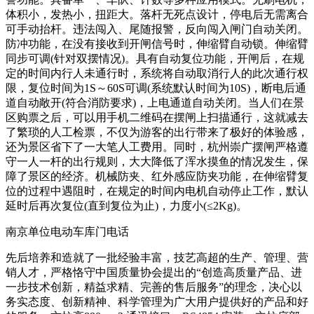
体积小，发热小，扭距大。落杆无死点设计，停电后无需离合
可手动抬杆。违法闯入、尾随报警，反向闯入闸门自动关闭。
防冲功能，在没有接收到开闸信号时，伸缩臂自动锁。伸缩臂
同步可调(针对双摆情况)。具有自动复位功能，开闸后，在规
定的时间内行人未通行时，系统将自动取消行人的此次通行权
限，复位时间为1S～60S可调(系统默认时间为10S)，断电后通
道自动敞开(符合消防要求)，上电通道自动关闭。当人们在景
区购票之后，可以用手机二维码在摆闸上扫描通行，这就减去
了繁琐的人工检票，不仅为游客的出行带来了极好的体验感，
还为景区省下了一大笔人工费用。同时，杭州崇广摆闸严格遵
守一人一杆的出行规则，大大降低了浑水摸鱼的情况发生，保
障了景区的经济。机械防夹、红外感应防夹功能，在伸缩臂复
位的过程中遇阻时，在规定的时间内电机自动停止工作，默认
延时后再次复位(直到复位为止)，力度小(≤2Kg)。
南京单位电动车库门电话
先后培养和造就了一批经验丰富，技艺高超的生产、管理、营
销人才，严格恪守中国质量协会提出的“创造高质量产品、进
一步技术创新，精益求精、完善的售后服务”的理念，决心以
务实态度、创新精神、科学管理为广大用户提供好的产品和好