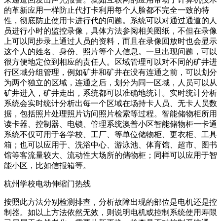
的革新应用一样防止代打卡利用每个人脸都不完全一致的特
性，彻底防止使用卡进行代的问题。系统可以对通过通道的人
员进行小时的监控录像，具体方法参阅相关图纸，不但在录像
上可以同步录上通过人员的资料，而且在录像回放时也会显示
这个人的姓名、身份、照片等个人信息。一旦出现问题，可以
很方便地定位到相应的责任人。区域管理可以对不同的矿井进
行区域分组管理，例如矿井和矿井在没有连通之前，可以划分
为两个独立的区域，连通之后，划分为同一区域，人员可以从
矿井进入，矿井走出，系统都可以准确地统计。实时统计分析
系统会实时统计分析出每一个区域在场持卡人员、无卡人员数
据，包括照片处理照片访问照片检索等过程。智能储物柜所用
读卡器、控制器、电锁、管理系统澳普小区智能储物柜一卡通
系统不仅可用于各学校、工厂、等单位储物柜、更衣柜、工具
箱；也可以应用于、洗浴中心、游泳池、体育馆、超市、图书
馆等客流量较大、流动性大场所的储物柜；同样可以应用于智
能小区，比如信报箱等。
杭州学校电动伸缩门热线
按照此方法分别检测排查，分析故障出现的部位是电机还是控
制器。如以上方法依然无效，则说明电机或控制系统使用寿限