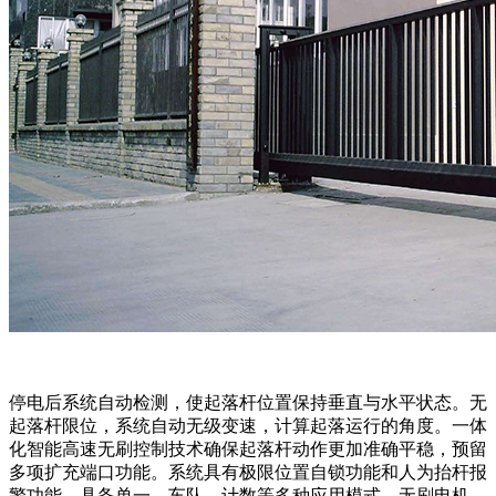
停电后系统自动检测，使起落杆位置保持垂直与水平状态。无
起落杆限位，系统自动无级变速，计算起落运行的角度。一体
化智能高速无刷控制技术确保起落杆动作更加准确平稳，预留
多项扩充端口功能。系统具有极限位置自锁功能和人为抬杆报
警功能。具备单一、车队、计数等多种应用模式。无刷电机，