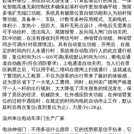
起落杆限位，系统自动无级变速，计算起落运行的角度。一体
化智能高速无刷控制技术确保起落杆动作更加准确平稳，预留
多项扩充端口功能。系统具有极限位置自锁功能和人为抬杆报
警功能。具备单一、车队、计数等多种应用模式。无刷电机，
体积小，发热小，扭距大。落杆无死点设计，停电后无需离合
可手动抬杆。违法闯入、尾随报警，反向闯入闸门自动关闭。
防冲功能，在没有接收到开闸信号时，伸缩臂自动锁。伸缩臂
同步可调(针对双摆情况)。具有自动复位功能，开闸后，在规
定的时间内行人未通行时，系统将自动取消行人的此次通行权
限，复位时间为1S～60S可调(系统默认时间为10S)，断电后通
道自动敞开(符合消防要求)，上电通道自动关闭。当人们在景
区购票之后，可以用手机二维码在摆闸上扫描通行，这就减去
了繁琐的人工检票，不仅为游客的出行带来了极好的体验感，
还为景区省下了一大笔人工费用。同时，杭州崇广摆闸严格遵
守一人一杆的出行规则，大大降低了浑水摸鱼的情况发生，保
障了景区的经济。机械防夹、红外感应防夹功能，在伸缩臂复
位的过程中遇阻时，在规定的时间内电机自动停止工作，默认
延时后再次复位(直到复位为止)，力度小(≤2Kg)。
温州单位电动车库门生产厂家
电动伸缩门，不用多说什么措辞，它的优势那是信手拈来，它