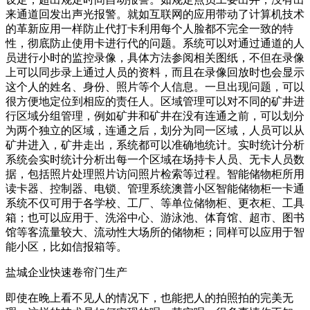
来通道回发出声光报警。就如互联网的应用带动了计算机技术
的革新应用一样防止代打卡利用每个人脸都不完全一致的特
性，彻底防止使用卡进行代的问题。系统可以对通过通道的人
员进行小时的监控录像，具体方法参阅相关图纸，不但在录像
上可以同步录上通过人员的资料，而且在录像回放时也会显示
这个人的姓名、身份、照片等个人信息。一旦出现问题，可以
很方便地定位到相应的责任人。区域管理可以对不同的矿井进
行区域分组管理，例如矿井和矿井在没有连通之前，可以划分
为两个独立的区域，连通之后，划分为同一区域，人员可以从
矿井进入，矿井走出，系统都可以准确地统计。实时统计分析
系统会实时统计分析出每一个区域在场持卡人员、无卡人员数
据，包括照片处理照片访问照片检索等过程。智能储物柜所用
读卡器、控制器、电锁、管理系统澳普小区智能储物柜一卡通
系统不仅可用于各学校、工厂、等单位储物柜、更衣柜、工具
箱；也可以应用于、洗浴中心、游泳池、体育馆、超市、图书
馆等客流量较大、流动性大场所的储物柜；同样可以应用于智
能小区，比如信报箱等。
盐城企业快速卷帘门生产
即使在晚上看不见人的情况下，也能把人的拍照拍的完美无