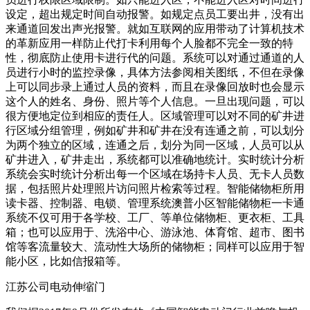
设定，超出规定时间自动报警。如规定点员工要出井，没有出
来通道回发出声光报警。就如互联网的应用带动了计算机技术
的革新应用一样防止代打卡利用每个人脸都不完全一致的特
性，彻底防止使用卡进行代的问题。系统可以对通过通道的人
员进行小时的监控录像，具体方法参阅相关图纸，不但在录像
上可以同步录上通过人员的资料，而且在录像回放时也会显示
这个人的姓名、身份、照片等个人信息。一旦出现问题，可以
很方便地定位到相应的责任人。区域管理可以对不同的矿井进
行区域分组管理，例如矿井和矿井在没有连通之前，可以划分
为两个独立的区域，连通之后，划分为同一区域，人员可以从
矿井进入，矿井走出，系统都可以准确地统计。实时统计分析
系统会实时统计分析出每一个区域在场持卡人员、无卡人员数
据，包括照片处理照片访问照片检索等过程。智能储物柜所用
读卡器、控制器、电锁、管理系统澳普小区智能储物柜一卡通
系统不仅可用于各学校、工厂、等单位储物柜、更衣柜、工具
箱；也可以应用于、洗浴中心、游泳池、体育馆、超市、图书
馆等客流量较大、流动性大场所的储物柜；同样可以应用于智
能小区，比如信报箱等。
江苏公司电动伸缩门