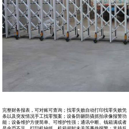
完整财务报表，可对账可查询；找零失败自动打印找零失败凭
条以及突发情况手工找零预案；设备防砸防撬抓拍录像报警功
能；设备维护方便简单、可维护性强；通讯中断、钱箱满或者
是余币不足、打印机缺纸、机箱超时未关等事件报警；支持反